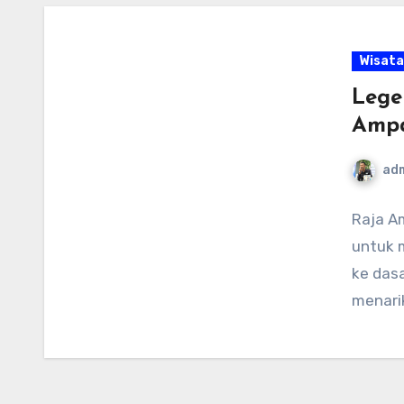
Wisata
Lege
Amp
ad
Raja A
untuk m
ke dasa
menari