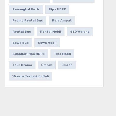
Penangkal Petir
Pipa HDPE
Promo Rental Bus
Raja Ampat
Rental Bus
Rental Mobil
SEO Malang
Sewa Bus
Sewa Mobil
Supplier Pipa HDPE
Tips Mobil
Tour Bromo
Umrah
Umroh
Wisata Terbaik Di Bali